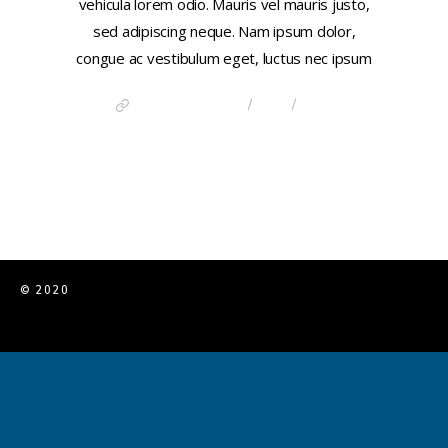
vehicula lorem odio. Mauris vel mauris justo,
sed adipiscing neque. Nam ipsum dolor,
congue ac vestibulum eget, luctus nec ipsum
/
/
DISCOVER CHINA
LINK
POST
FORMATS
© 2020