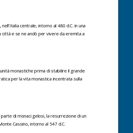
l’Italia centrale, intorno al 480 d.C. in una
la città e se ne andò per vivere da eremita a
ità monastiche prima di stabilire il grande
tica per la vita monastica incentrata sulla
parte di monaci gelosi, la resurrezione di un
onte Cassino, intorno al 547 d.C.