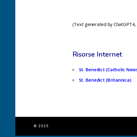
(Text generated by ChatGPT4, J
Risorse Internet
St. Benedict (Catholic New
St. Benedict (Britannica)
© 2020