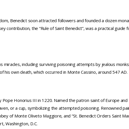
dom, Benedict soon attracted followers and founded a dozen monas
 contribution, the “Rule of Saint Benedict”, was a practical guide fo
 miracles, including surviving poisoning attempts by jealous monks,
of his own death, which occurred in Monte Cassino, around 547 AD.
 Pope Honorius III in 1220. Named the patron saint of Europe and stu
raven, or a cup, symbolizing the attempted poisoning. Renowned paint
bbey of Monte Oliveto Maggiore, and “St. Benedict Orders Saint Maur
Art, Washington, D.C.