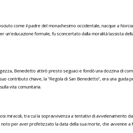
ciuto come il padre del monachesimo occidentale, nacque a Norcia, nel
per un’educazione formale, fu sconcertato dalla moralità lassista del
gezza, Benedetto attirò presto seguaci e fondò una dozzina di comun
uo contributo chiave, la “Regola di San Benedetto”, era una guida pra
ulla vita comunitaria.
si miracoli, tra cui la sopravvivenza a tentativi di avvelenamento da 
 noto per aver profetizzato la data della sua morte, che avvenne a M