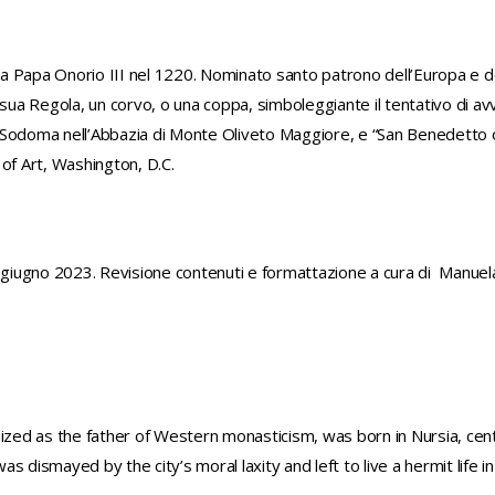
 Papa Onorio III nel 1220. Nominato santo patrono dell’Europa e degl
 sua Regola, un corvo, o una coppa, simboleggiante il tentativo di avv
Il Sodoma nell’Abbazia di Monte Oliveto Maggiore, e “San Benedetto o
y of Art, Washington, D.C.
iugno 2023. Revisione contenuti e formattazione a cura di Manuel
ized as the father of Western monasticism, was born in Nursia, centr
 dismayed by the city’s moral laxity and left to live a hermit life in