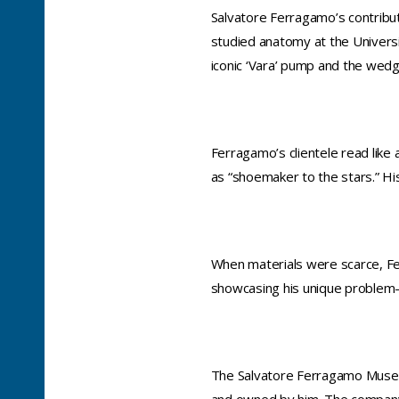
Salvatore Ferragamo’s contribut
studied anatomy at the University
iconic ‘Vara’ pump and the wedge
Ferragamo’s clientele read like
as “shoemaker to the stars.” His
When materials were scarce, Ferr
showcasing his unique problem-so
The Salvatore Ferragamo Museum