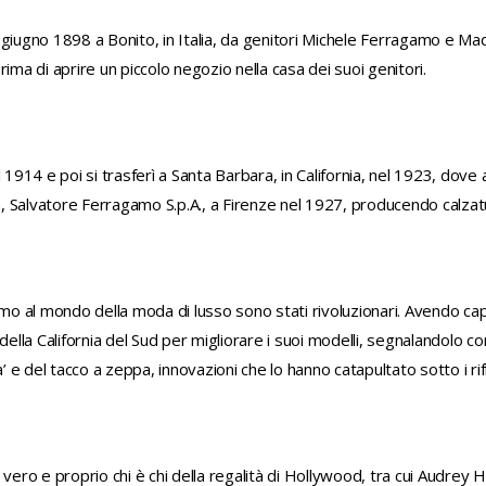
 giugno 1898 a Bonito, in Italia, da genitori Michele Ferragamo e M
ima di aprire un piccolo negozio nella casa dei suoi genitori.
4 e poi si trasferì a Santa Barbara, in California, nel 1923, dove apr
 Salvatore Ferragamo S.p.A., a Firenze nel 1927, producendo calzatu
amo al mondo della moda di lusso sono stati rivoluzionari. Avendo cap
della California del Sud per migliorare i suoi modelli, segnalandolo c
’ e del tacco a zeppa, innovazioni che lo hanno catapultato sotto i rifl
 vero e proprio chi è chi della regalità di Hollywood, tra cui Audre