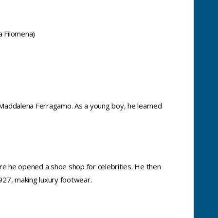
a Filomena)
d Maddalena Ferragamo. As a young boy, he learned
re he opened a shoe shop for celebrities. He then
927, making luxury footwear.