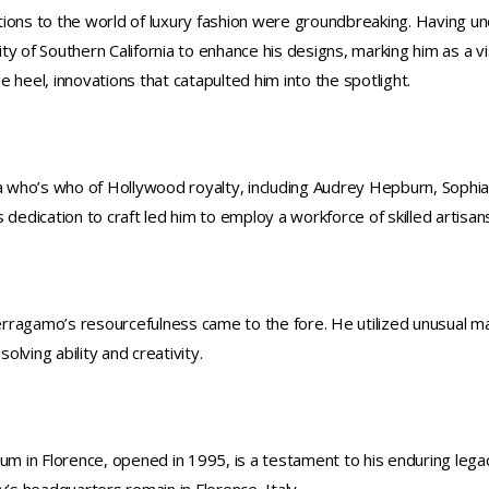
ions to the world of luxury fashion were groundbreaking. Having un
 of Southern California to enhance his designs, marking him as a visio
 heel, innovations that catapulted him into the spotlight.
 a who’s who of Hollywood royalty, including Audrey Hepburn, Sophia 
 dedication to craft led him to employ a workforce of skilled artisans
agamo’s resourcefulness came to the fore. He utilized unusual materi
lving ability and creativity.
 in Florence, opened in 1995, is a testament to his enduring lega