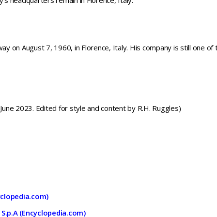
s headquarters remain in Florence, Italy.
 on August 7, 1960, in Florence, Italy. His company is still one of 
une 2023. Edited for style and content by R.H. Ruggles)
yclopedia.com)
 S.p.A (Encyclopedia.com)