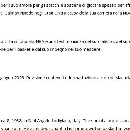
o per il suo amore per gli scacchi e sostiene di giocare spesso per a
a. Gallinari risiede negli Stati Uniti a causa della sua carriera nella NB
cola città in Italia alla NBA è una testimonianza del suo talento, del s
ione per il basket e dal suo impegno nel suo mestiere.
iugno 2023. Revisione contenuti e formattazione a cura di Manuel
st 8, 1988, in Sant’Angelo Lodigiano, Italy. The son of a professional
 young age. He attended school in his hometown but basketball was