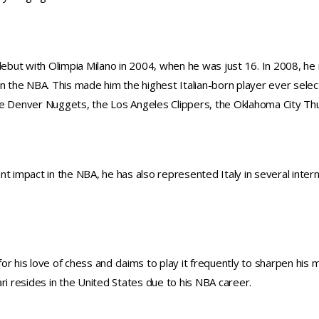
 debut with Olimpia Milano in 2004, when he was just 16. In 2008, 
n the NBA. This made him the highest Italian-born player ever selecte
he Denver Nuggets, the Los Angeles Clippers, the Oklahoma City Th
icant impact in the NBA, he has also represented Italy in several inte
 for his love of chess and claims to play it frequently to sharpen his 
inari resides in the United States due to his NBA career.